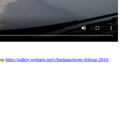
 op
https://gallery.welmers.net/v/bastiaan/norge-februar-2016/