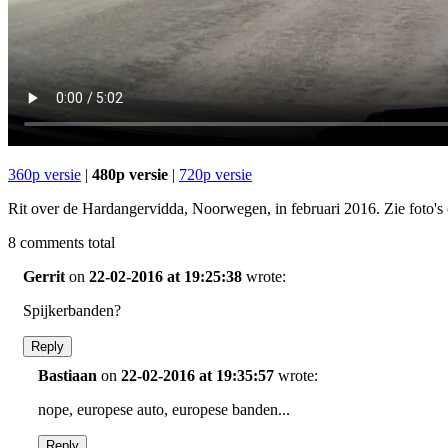
360p versie
|
480p versie
|
720p versie
Rit over de Hardangervidda, Noorwegen, in februari 2016. Zie foto's
8
comments total
Gerrit
on
22-02-2016 at 19:25:38
wrote:
Spijkerbanden?
Reply
Bastiaan
on
22-02-2016 at 19:35:57
wrote:
nope, europese auto, europese banden...
Reply